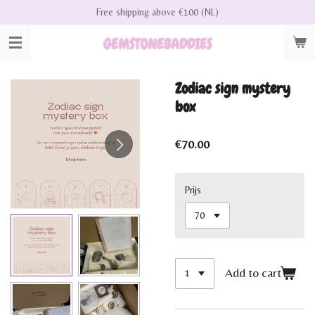
Free shipping above €100 (NL)
Skip
to
GEMSTONEBADDIES
main
content
Zodiac sign mystery
box
€70.00
Prijs
Add to cart